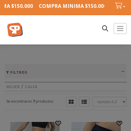
MA $150.000
COMPRA MINIMA $150.000
COMPRA
Toggl
FILTROS
MUJER
/
CALZA
Se encontraron
7
productos