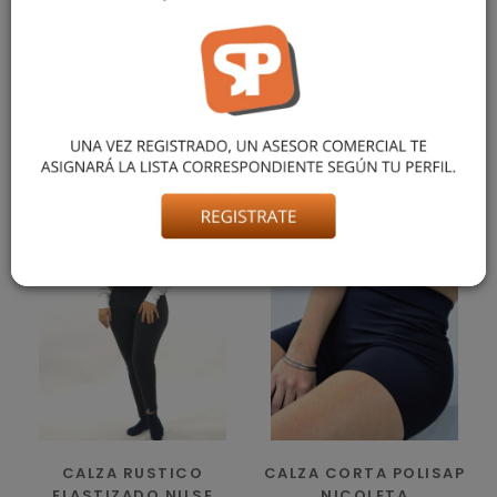
CALZA CHUPÍN LARGA CONFECCIONADA EN MICROSET DE
POLIÉSTER. CINTURA VOLCADA CON ELÁSTICO PARA UN
AJUSTE CÓMODO Y FLEXIBLE. DISPONIBLE EN COLORES
CLÁSICOS. LA MODELO USA TALLE M, MIDE 1,70 M Y PESA 62
KG APROX.
También podría gustarte
CALZA RUSTICO
CALZA CORTA POLISAP
ELASTIZADO NILSE
NICOLETA