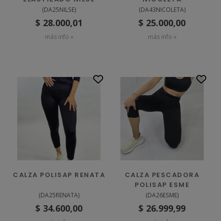
(
DA25NILSE
)
(
DA43NICOLETA
)
$ 28.000,01
$ 25.000,00
más info »
más info »
CALZA POLISAP RENATA
CALZA PESCADORA
POLISAP ESME
(
DA25RENATA
)
(
DA26ESME
)
$ 34.600,00
$ 26.999,99