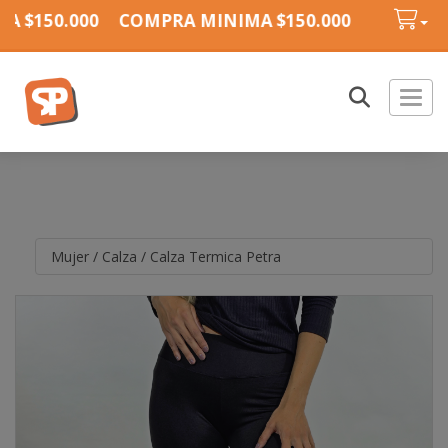
 $150.000
COMPRA MINIMA $150.000
COMPRA M
Toggl
Mujer
/
Calza
/
Calza Termica Petra