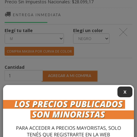
Precio Sin Impuestos Nacionales:
$28.099,17
ENTREGA INMEDIATA
Elegí tu talle
Elegí un color
COMPRA MASIVA POR CURVA DE COLOR
Cantidad
X
DESCRIPCIÓN