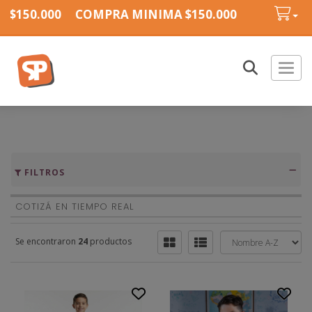
150.000
COMPRA MINIMA $150.000
COMPRA MI
Toggl
FILTROS
COTIZÁ EN TIEMPO REAL
Se encontraron
24
productos