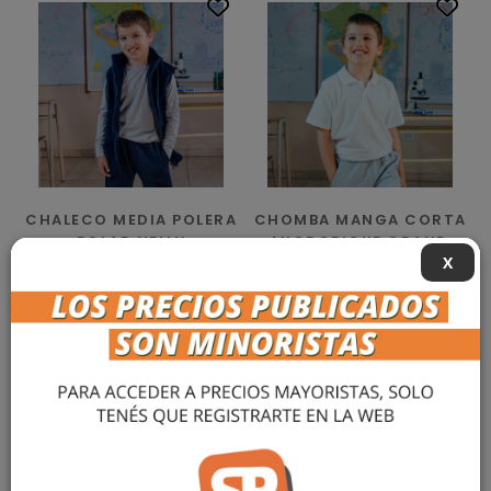
CHALECO MEDIA POLERA
CHOMBA MANGA CORTA
POLAR NELLY
MICROPIQUE GRAND
X
$ 31.996,73
$ 19.249,45
más info »
más info »