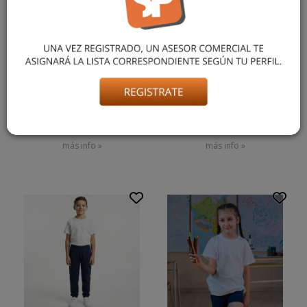
CHOMBA MANGA LARGA
JOGGING FRISA NATAN
MICROPIQUE GEOR
$ 34.826,99
$ 23.662,81
más info »
más info »