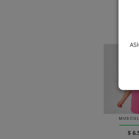
$ 17
más
MUSCUL
$ 6.