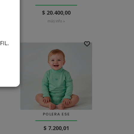
$ 20.400,00
más info »
POLERA ESE
$ 7.200,01