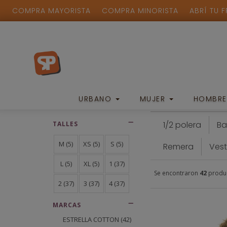
COMPRA MAYORISTA
COMPRA MINORISTA
ABRÍ TU 
INFANTIL
FILTROS
URBANO
MUJER
HOMBR
1/2 polera
B
TALLES
M
(5)
XS
(5)
S
(5)
Remera
Vest
L
(5)
XL
(5)
1
(37)
Se encontraron
42
produ
2
(37)
3
(37)
4
(37)
MARCAS
ESTRELLA COTTON
(42)