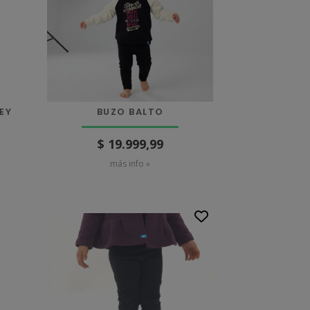
EY
BUZO BALTO
$ 19.999,99
más info »