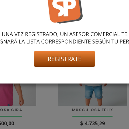
.800,00
$ 17.255,01
 info »
más info »
OSA CIRA
MUSCULOSA FELIX
500,00
$ 4.735,29