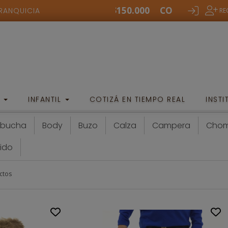
COMPRA MINIMA $150.000
COMPRA MINIMA $
FRANQUICIA
RE
/
BEBÉS
E
INFANTIL
COTIZÁ EN TIEMPO REAL
INST
abucha
Body
Buzo
Calza
Campera
Cho
ido
ctos