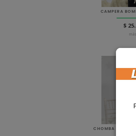
CAMPERA BOMB
$ 25
más
CHOMBA MANGA 
F