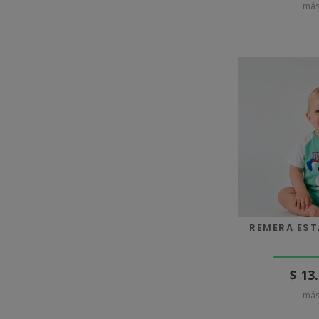
más
REMERA ES
$ 13
más