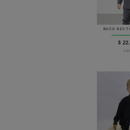
BUZO RECT
$ 22
más