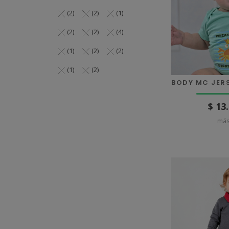
(2)
(2)
(1)
(2)
(2)
(4)
(1)
(2)
(2)
(1)
(2)
BODY MC JERS
$ 13
más