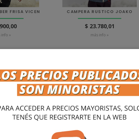
ER FRISA VICEN
CAMPERA RUSTICO JOAKO
.900,00
$ 23.780,01
 info »
más info »
LARGA MICROPIQUE
CHOMBA MANGAS LARGAS
ITI
ESTAMPADA IAN