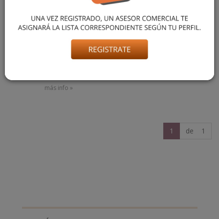
PIJAMA MUSCULOSA
JERSEY MELOCOTON EST
$ 23.999,99
más info »
1
de 1