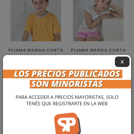
PIJAMA MANGA CORTA
PIJAMA MANGA CORTA
JERSEY CODY EST
JERSEY FELICIA
X
$ 29.000,02
$ 23.999,99
más info »
más info »