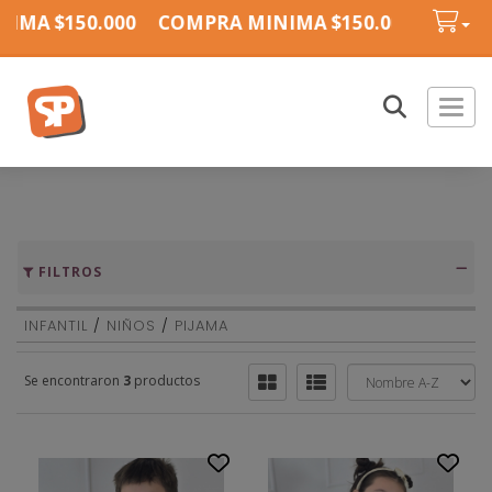
IMA $150.000
COMPRA MINIMA $150.000
COMPR
Toggl
FILTROS
INFANTIL
/
NIÑOS
/
PIJAMA
Se encontraron
3
productos