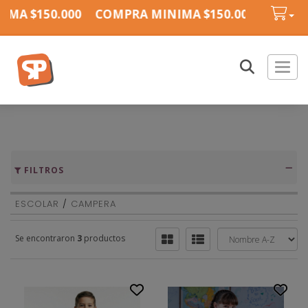
MA $150.000
COMPRA MINIMA $150.000
COMPR
Toggl
FILTROS
ESCOLAR
/
CAMPERA
Se encontraron
3
productos