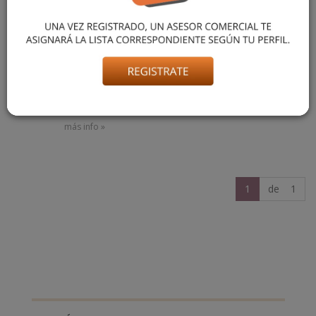
CAMPERA MEDIA POLERA
POLAR NOVO
$ 41.626,82
más info »
1
de 1