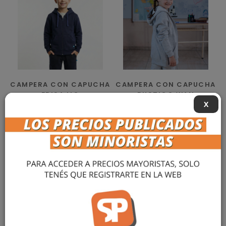
CAMPERA CON CAPUCHA
CAMPERA CON CAPUCHA
FRISA LIO
RUSTICO WAN
X
$ 36.677,88
$ 28.879,54
más info »
más info »