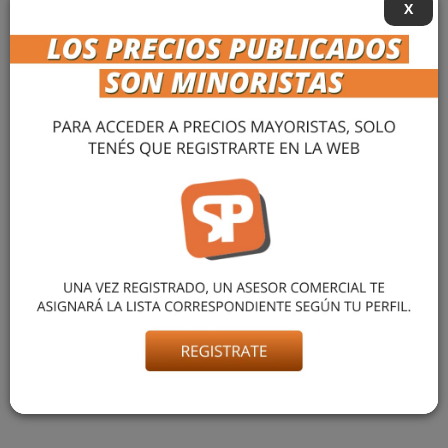
X
CALZA BASICA
ALGODÓN CANDE
$ 14.500,01
más info »
1
de 1