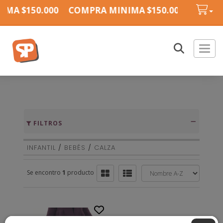
MA $150.000
COMPRA MINIMA $150.000
COMPR
Toggl
FILTROS
INFANTIL
/
BEBÉS
/
CALZA
Se encontro
1
producto