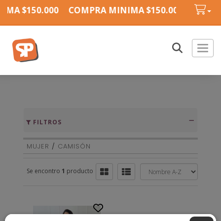
IMA $150.000
COMPRA MINIMA $150.000
COMPR
Toggl
FILTROS
MUJER
/
CAMISÓN
Se encontro
1
producto