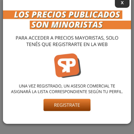
X
CAMISON SIN
MANGA GALIA
$ 15.300,00
más info »
1
de 1