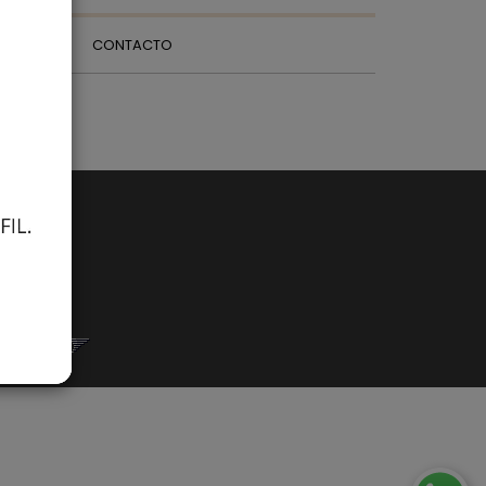
CONTACTO
26-1752
rketingPro