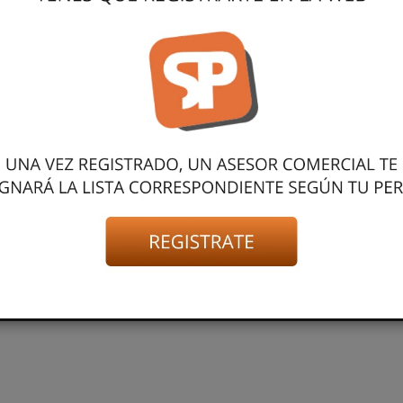
NOSOTROS
COMO COMPRAR
Botón de Arrepentimiento
umentaria | C. 34 N° 728, Avellaneda, Santa Fe | Tel:
+54 9 3482 
spindumentaria@servipack.com.ar
|
www.spindumentaria.com
 NetOne
|
eCommerce - TornadoStore
|
Posicionamiento en Buscadores - eMa