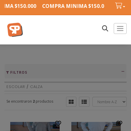
IMA $150.000
COMPRA MINIMA $150.000
COMPR
Toggl
FILTROS
ESCOLAR
/
CALZA
Se encontraron
2
productos