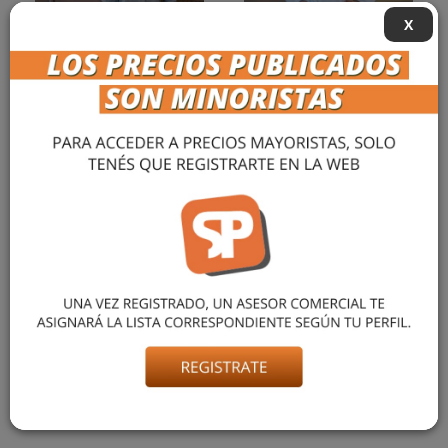
X
CALZA ALGODÓN
CALZA LARGA TERMICA
ELASTANO CECI
DIDO
$ 19.088,78
$ 14.568,32
más info »
más info »
1
de 1