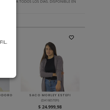
DEAL PARA TODOS LOS DÍAS. DISPONIBLE EN
EODORO
SACO MORLEY ESTEFI
(
DA16ESTEFI
)
$ 24.999,98