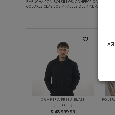
BABUCHA CON BOLSILLOS, CONFECCIONADA EN RU
COLORES CLÁSICOS Y TALLES DEL 1 AL 4. EL MODE
CAMPERA FRISA BLAIS
POLER
(
HO13BLAIS
)
$ 48.999,99