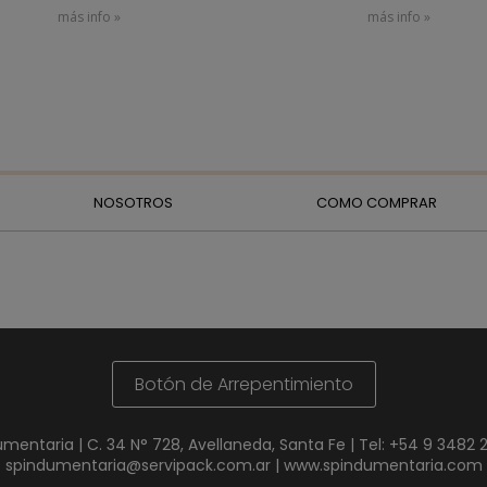
más info »
más info »
NOSOTROS
COMO COMPRAR
Botón de Arrepentimiento
umentaria | C. 34 N° 728, Avellaneda, Santa Fe | Tel:
+54 9 3482 
spindumentaria@servipack.com.ar
|
www.spindumentaria.com