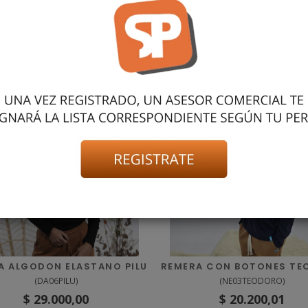
STICO . PUÑOS Y CINTURA CON MORLEY. CÓMODA Y VERSÁTIL, I
LO USA TALLE 3, MIDE 70 CM Y PESA 14 KG APROX.
También podría gustarte
A ALGODON ELASTANO PILU
REMERA CON BOTONES T
(
DA06PILU
)
(
NE03TEODORO
)
$ 29.000,00
$ 20.200,01