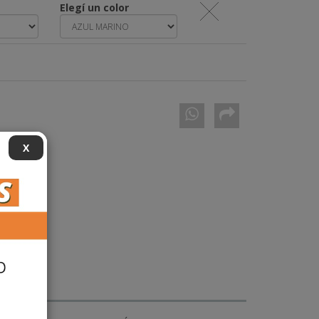
Elegí un color
X