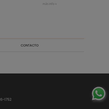
más info »
CONTACTO
26-1752