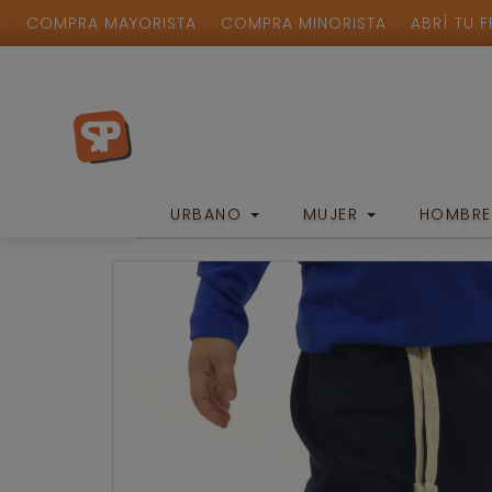
COMPRA MAYORISTA
COMPRA MINORISTA
ABRÍ TU 
URBANO
MUJER
HOMBR
Urbano
/
Babucha Frisa Con Puños Zora