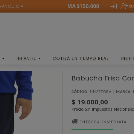
COMPRA MINIMA $150.000
COMPRA MIN
FRANQUICIA
RE
E
INFANTIL
COTIZÁ EN TIEMPO REAL
INST
Babucha Frisa Co
CÓDIGO:
UN27ZORA |
MARCA:
$ 19.000,00
Precio Sin Impuestos Nacionale
ENTREGA INMEDIATA