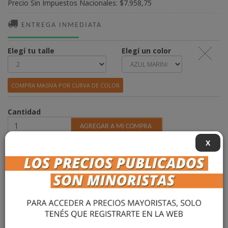
Precio Sin Impuestos Nacionales:
$7.958,75
ENTREGA INMEDIATA
Elegí tu talle
Elegí un color
COMPRA MASIVA POR CURVA DE COLOR
Cantidad
X
DESCRIPCIÓN