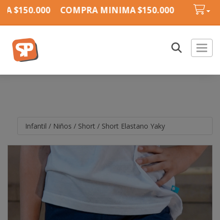
 $150.000
COMPRA MINIMA $150.000
COMPRA 
Toggl
Infantil
/
Niños
/
Short
/
Short Elastano Yaky