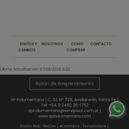
ENVÍOS Y
NOSOTROS
COMO
CONTACTO
CAMBIOS
COMPRAR
Última Actualización: 07/08/2026 6:20
Botón de Arrepentimiento
SP Indumentaria | C. 34 N° 728, Avellaneda, Santa Fe |
Tel:
+54 9 3482 26-1752
spindumentaria@servipack.com.ar
|
www.spindumentaria.com
Diseño Web - NetOne
|
eCommerce - TornadoStore
|