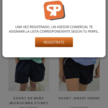
CALZA CHUPÍN LARGA CONFECCIONADA EN ALGODÓN Y
ELASTANO, CON CINTURA VOLCADA. AJUSTE CÓMODO Y
FLEXIBLE, EN COLORES CLÁSICOS. TALLES DEL 2 AL 16. EL
MODELO USA TALLE 8, MIDE 1,35 Y PESA 28KG APROX.
También podría gustarte
SHORT DE BAÑO
SHORT JERSEY HENNY
MICROFIBRA STINKY