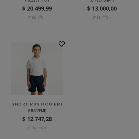
(
NE22STINKY
)
(
UN22HENNY
)
$ 20.499,99
$ 13.000,00
más info »
más info »
SHORT RUSTICO EMI
(
UN22EMI
)
$ 12.747,28
más info »