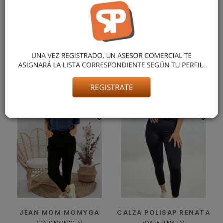
SACO LARGO DE MORLEY VISCOSA, CÓMODO Y DE CALCE
HOLGADO. IDEAL PARA TODOS LOS DÍAS, EN COLORES
NEUTROS QUE COMBINAN FÁCILMENTE. TALLES DEL S AL
3XL. LA MODELO USA TALLE M, MIDE 1,70M Y PESA 62KG
APROX
También podría gustarte
JEAN MOM MOMYGA
CALZA POLISAP RENATA
(
DA21MOMYGA
)
(
DA25RENATA
)