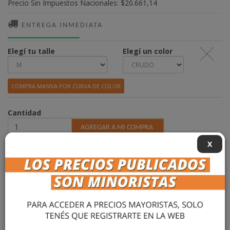
Precio Sin Impuestos Nacionales:
$20.661,14
ENTREGA INMEDIATA
Elegí tu talle
Elegí un color
COMPRA MASIVA POR CURVA DE COLOR
Cantidad
X
DESCRIPCIÓN