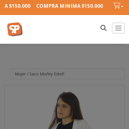
A $150.000
COMPRA MINIMA $150.000
COMPRA 
Toggl
Mujer
/
Saco Morley Estefi