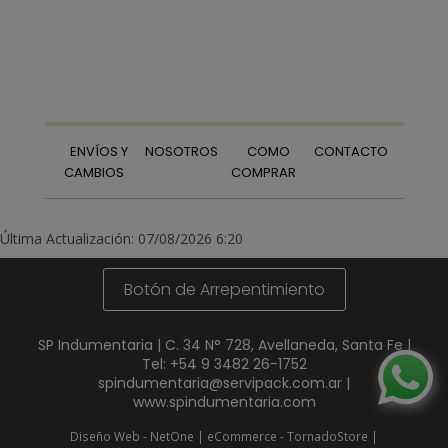
ENVÍOS Y
NOSOTROS
COMO
CONTACTO
CAMBIOS
COMPRAR
Última Actualización: 07/08/2026 6:20
Botón de Arrepentimiento
SP Indumentaria | C. 34 N° 728, Avellaneda, Santa Fe |
Tel:
+54 9 3482 26-1752
spindumentaria@servipack.com.ar
|
www.spindumentaria.com
Diseño Web - NetOne
|
eCommerce - TornadoStore
|