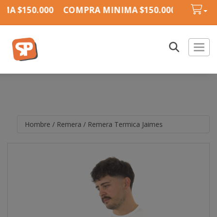
A $150.000
COMPRA MINIMA $150.000
COMPRA
Toggl
Hombre
/
Remera
/
Remera Termica Jaimes