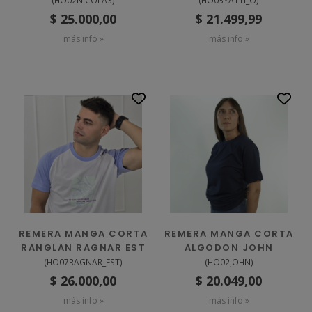
(
HO02NICOLAS
)
(
HO03YATTI_O
)
$ 25.000,00
$ 21.499,99
más info »
más info »
REMERA MANGA CORTA
REMERA MANGA CORTA
RANGLAN RAGNAR EST
ALGODON JOHN
(
HO07RAGNAR_EST
)
(
HO02JOHN
)
$ 26.000,00
$ 20.049,00
más info »
más info »