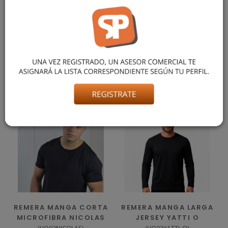
REMERA TÉRMICA MANGA LARGA EN ALGODÓN Y ELASTANO.
ESCOTE REDONDO, CALCE AL CUERPO Y TEXTURA SUAVE.
IDEAL PARA USO DIARIO. DISPONIBLE DEL TALLE S AL 4XL. EL
MODELO USA TALLE M, MIDE 1,75 M Y PESA 73 KG APROX.
También podría gustarte
REMERA MANGA CORTA
REMERA MANGA LARGA
MICROFIBRA NICOLAS
JERSEY YATTI O