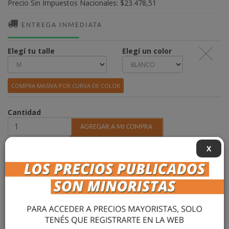
Precio Sin Impuestos Nacionales:
$23.478,51
ENTREGA INMEDIATA
Elegí tu talle
Elegí un color
COMPRA MASIVA POR CURVA DE COLOR
Cantidad
X
DESCRIPCIÓN