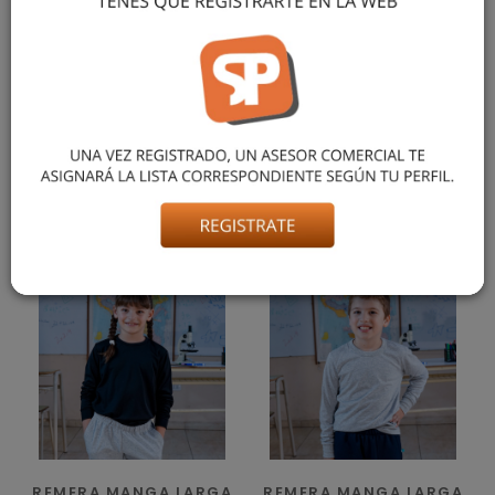
REMERA MANGA LARGA CON CUELLO MAO,
CONFECCIONADA EN 100% ALGODÓN. CARTERA SIMPLE CON
2 BOTONES TIPO PASTA. IDEAL PARA USO DIARIO, EN
COLORES DE TEMPORADA. TALLES DEL 4 AL 16. EL MODELO
MIDE 1,10 M Y PESA 28 KG APROX.
También podría gustarte
REMERA MANGA LARGA
REMERA MANGA LARGA