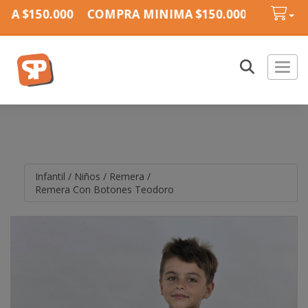
A $150.000
COMPRA MINIMA $150.000
COMPRA 
Toggl
Infantil
/
Niños
/
Remera
/
Remera Con Botones Teodoro