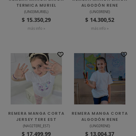
TERMICA MURIEL
ALGODÓN RENE
(
UN03MURIEL
)
(
UN03RENE
)
$ 15.350,29
$ 14.300,52
más info »
más info »
REMERA MANGA CORTA
REMERA MANGA CORTA
JERSEY TERE EST
ALGODÓN RENE
(
NA02TERE_EST
)
(
UN02RENE
)
$ 17.499,99
$ 13.004,37