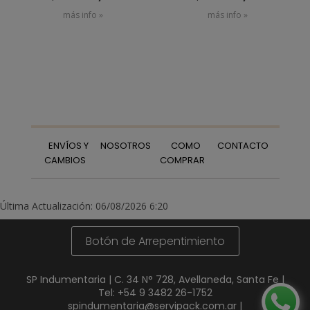
más info »
más info »
ENVÍOS Y
NOSOTROS
COMO
CONTACTO
CAMBIOS
COMPRAR
Última Actualización: 06/08/2026 6:20
Botón de Arrepentimiento
SP Indumentaria | C. 34 N° 728, Avellaneda, Santa Fe |
Tel:
+54 9 3482 26-1752
spindumentaria@servipack.com.ar
|