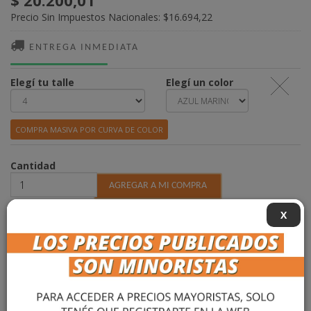
$ 20.200,01
Precio Sin Impuestos Nacionales:
$16.694,22
ENTREGA INMEDIATA
Elegí tu talle
Elegí un color
COMPRA MASIVA POR CURVA DE COLOR
Cantidad
X
DESCRIPCIÓN