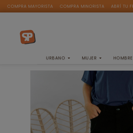
COMPRA MAYORISTA
COMPRA MINORISTA
ABRÍ TU 
URBANO
MUJER
HOMBR
Mujer
/
Jean Mom Momyga