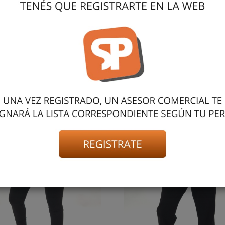
 ALTO, CON PUÑOS DESFLECADOS. SÚPER CÓMODO, CALCE PERF
MIDE 1,70?M Y PESA 62?KG APROX
También podría gustarte