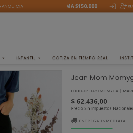
COMPRA MINIMA $150.000
COMPRA MIN
FRANQUICIA
RE
E
INFANTIL
COTIZÁ EN TIEMPO REAL
INST
Jean Mom Momy
CÓDIGO:
DA21MOMYGA |
MAR
$ 62.436,00
Precio Sin Impuestos Nacionale
ENTREGA INMEDIATA