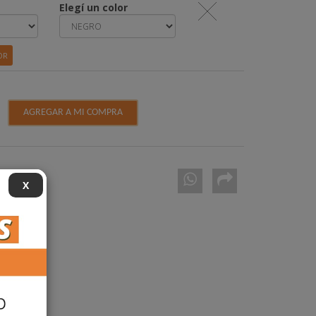
Elegí un color
OR
X