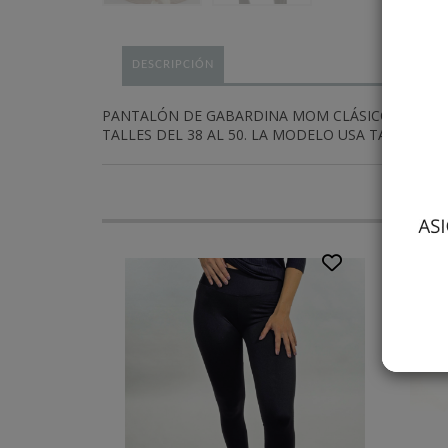
DESCRIPCIÓN
PANTALÓN DE GABARDINA MOM CLÁSICO DE TIRO
TALLES DEL 38 AL 50. LA MODELO USA TALLE 38, 