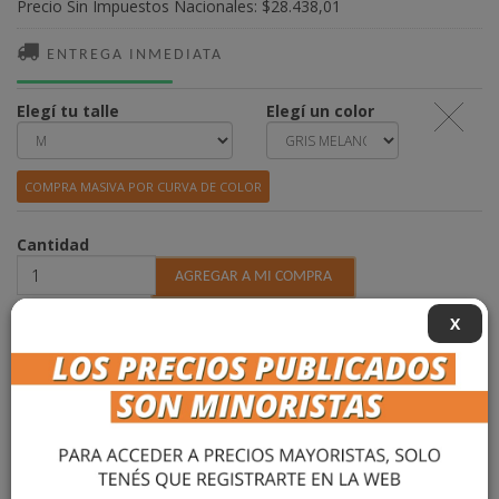
Precio Sin Impuestos Nacionales:
$28.438,01
ENTREGA INMEDIATA
Elegí tu talle
Elegí un color
COMPRA MASIVA POR CURVA DE COLOR
Cantidad
X
DESCRIPCIÓN