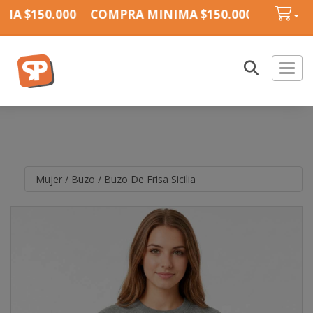
A $150.000
COMPRA MINIMA $150.000
COMPRA
Toggl
Mujer
/
Buzo
/
Buzo De Frisa Sicilia