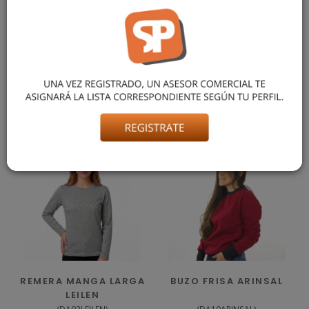
BUZO DE FRISA ESCOTE REDONDO CON PUÑOS, SUAVE Y
ABRIGADO IDEAL PARA EL USO DIARIO. TALLES DEL S AL 3XL.
COLORES GRIS MELANGE Y NEGRO. LA MODELO MIDE 1.70M
Y PESA 62 KG. LLEVA PUESTO TALLE M.
También podría gustarte
REMERA MANGA LARGA
BUZO FRISA ARINSAL
LEILEN