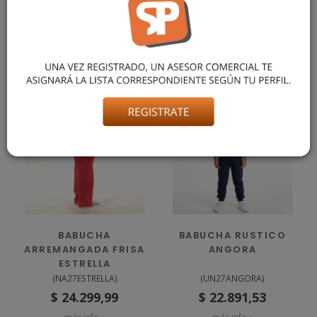
MODELO USA TALLE 10, MIDE 1,10 M Y PESA 28 KG APROX.
También podría gustarte
BABUCHA
BABUCHA RUSTICO
ARREMANGADA FRISA
ANGORA
ESTRELLA
(
NA27ESTRELLA
)
(
UN27ANGORA
)
$ 24.299,99
$ 22.891,53