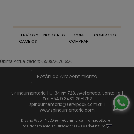
ENVÍOS Y
NOSOTROS
COMO
CONTACTO
CAMBIOS
COMPRAR
Última Actualización: 08/08/2026 6:20
Botón de Arrepentimiento
SP Indumentaria | C. 34 N° 728, Avellaneda, Santa Fe |
Tel:
+54 9 3482 26-1752
spindumentaria@servipack.com.ar
|
www.spindumentaria.com
Diseño Web - NetOne
|
eCommerce - TornadoStore
|
Posicionamiento en Buscadores - eMarketingPro