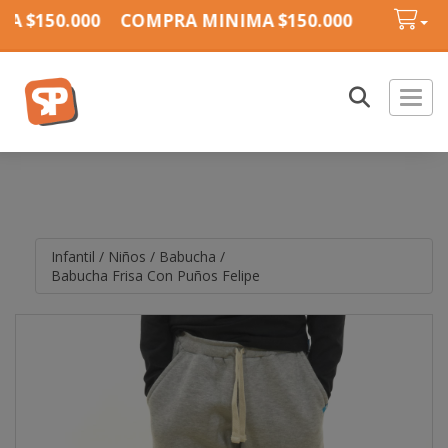
 $150.000
COMPRA MINIMA $150.000
COMPRA 
Toggl
Infantil
/
Niños
/
Babucha
/
Babucha Frisa Con Puños Felipe